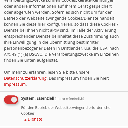
erklärt der Bundesvorsitzende der
Verarbeitungszwecke können Cookies, Geräte-Kennungen
oder andere Informationen auf Ihrem Gerät gespeichert
Arbeitsgemeinschaft
oder abgerufen werden. Sofern es sich nicht um für den
Sozialdemokratinnen und
Betrieb der Webseite zwingende Cookies/Dienste handelt
können Sie diese hier konfigurieren, so dass diese Cookies /
Sozialdemokraten im
Dienste bei Ihnen nicht aktiv sind. Im Falle der Aktivierung
entsprechender Dienste beinhaltet diese Zustimmung auch
Gesundheitswesen (ASG) Boris Velter.
Ihre Einwilligung in die Übermittlung bestimmter
„Wenn nun… Arbeitsgemeinschaft
personenbezogener Daten in Drittländer, u.a. die USA, nach
Art. 49 (1) (a) DSGVO. Die Verarbeitungszwecke im Einzelnen
Sozialdemokratinnen und
finden Sie unten aufgelistet.
Sozialdemokraten im
Um mehr zu erfahren, lesen Sie bitte unsere
Gesundheitswesen – Abenteuerliches
Datenschutzerklärung
. Das Impressum finden Sie hier:
Vorhaben: Krankschreibungspflicht ab
Impressum
.
dem ersten Tag ist nicht zielführend
System, Essenziell
(immer erforderlich)
und kontraproduktiv weiterlesen
Für den Betrieb der Webseite zwingend erforderliche
Cookies
Ein Service von
websozis.info
↓
2
Dienste