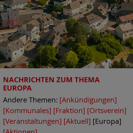
NACHRICHTEN ZUM THEMA
EUROPA
Andere Themen:
[Ankündigungen]
[Kommunales]
[Fraktion]
[Ortsverein]
[Veranstaltungen]
[Aktuell]
[Europa]
[Aktionen]